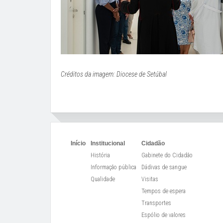
Créditos da imagem: Diocese de Setúbal
Início
Institucional
Cidadão
História
Gabinete do Cidadão
Informação pública
Dádivas de sangue
Qualidade
Visitas
Tempos de espera
Transportes
Espólio de valores