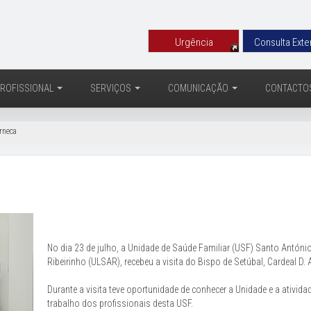
Urgência
Consulta Exte
ROFISSIONAL
SERVIÇOS
COMUNICAÇÃO
CONTACTO
rneca
No dia 23 de julho, a Unidade de Saúde Familiar (USF) Santo Antóni
Ribeirinho (ULSAR), recebeu a visita do Bispo de Setúbal, Cardeal D. 
Durante a visita teve oportunidade de conhecer a Unidade e a ativida
trabalho dos profissionais desta USF.