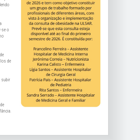
odendo
a
r-se o
omo
 de
plos de
 subir
 de
fância.