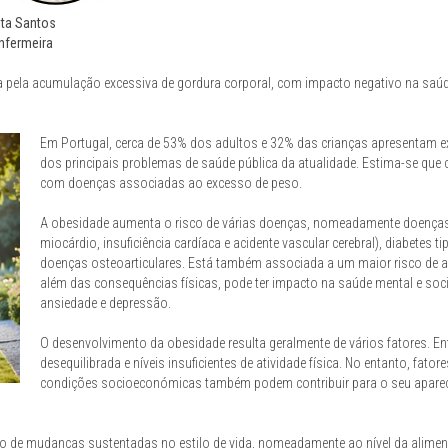
a Santos
fermeira
 pela acumulação excessiva de gordura corporal, com impacto negativo na saúde
Em Portugal, cerca de 53% dos adultos e 32% das crianças apresentam ex
dos principais problemas de saúde pública da atualidade. Estima-se que 
com doenças associadas ao excesso de peso.
A obesidade aumenta o risco de várias doenças, nomeadamente doenças c
miocárdio, insuficiência cardíaca e acidente vascular cerebral), diabetes 
doenças osteoarticulares. Está também associada a um maior risco de 
além das consequências físicas, pode ter impacto na saúde mental e soc
ansiedade e depressão.
O desenvolvimento da obesidade resulta geralmente de vários fatores.
desequilibrada e níveis insuficientes de atividade física. No entanto, fat
condições socioeconómicas também podem contribuir para o seu apare
o de mudanças sustentadas no estilo de vida, nomeadamente ao nível da alimen