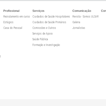
Profissional
Serviços
Comunicação
Con
Recrutamento em curso
Cuidados de Saúde Hospitalares
Revista - Somos ULSAR
Estágios
Cuidados de Saúde Primários
Galeria
Casa do Pessoal
Comissões e Outros
Jornalistas
Serviços de Apoio
Saúde Pública
Formação e Investigação
z