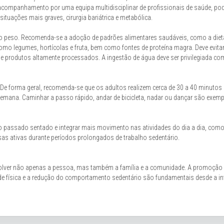
o acompanhamento por uma equipa multidisciplinar de profissionais de saúde, p
situações mais graves, cirurgia bariátrica e metabólica.
do peso. Recomenda-se a adoção de padrões alimentares saudáveis, como a diet
como legumes, hortícolas e fruta, bem como fontes de proteína magra. Deve evita
 e produtos altamente processados. A ingestão de água deve ser privilegiada c
al. De forma geral, recomenda-se que os adultos realizem cerca de 30 a 40 minutos
 semana. Caminhar a passo rápido, andar de bicicleta, nadar ou dançar são exem
o passado sentado e integrar mais movimento nas atividades do dia a dia, como
sas ativas durante períodos prolongados de trabalho sedentário.
olver não apenas a pessoa, mas também a família e a comunidade. A promoção
dade física e a redução do comportamento sedentário são fundamentais desde a in